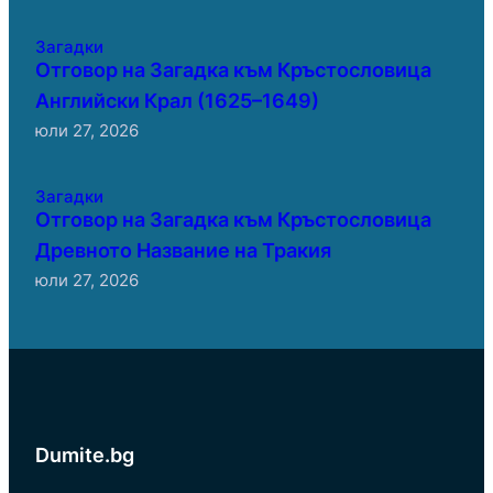
Загадки
Отговор на Загадка към Кръстословица
Английски Крал (1625–1649)
юли 27, 2026
Загадки
Отговор на Загадка към Кръстословица
Древното Название на Тракия
юли 27, 2026
Dumite.bg