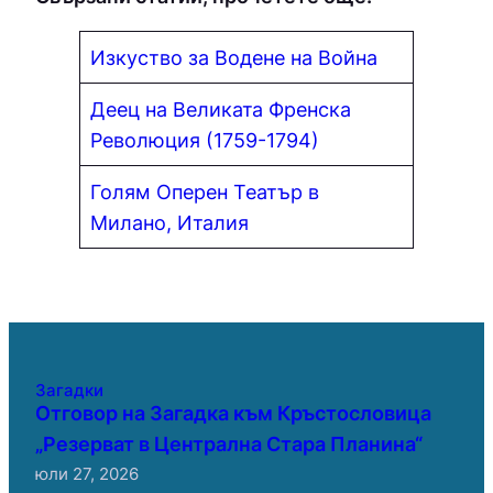
Изкуство за Водене на Война
Деец на Великата Френска
Революция (1759-1794)
Голям Оперен Театър в
Милано, Италия
Загадки
Отговор на Загадка към Кръстословица
„Резерват в Централна Стара Планина“
юли 27, 2026