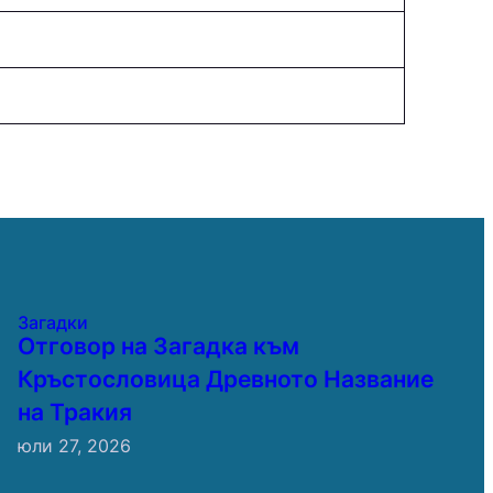
Загадки
Отговор на Загадка към
Кръстословица Древното Название
на Тракия
юли 27, 2026