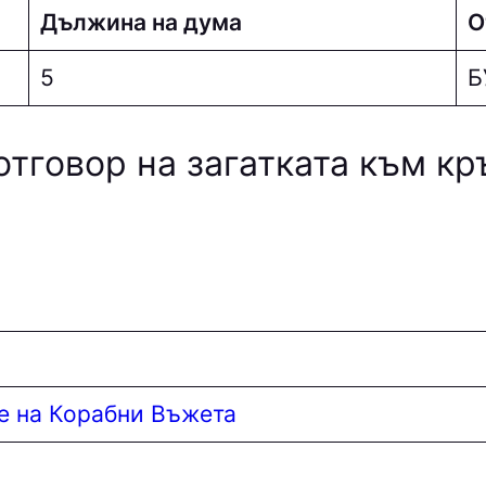
Дължина на дума
О
5
Б
отговор на загатката към к
е на Корабни Въжета