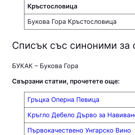
Кръстословица
Букова Гора Кръстословица
Списък със синоними за 
БУКAК – Букова Гора
Свързани статии, прочетете още:
Гръцка Оперна Певица
Кръгло Дебело Дърво за Навиван
Първокачествено Унгарско Вино