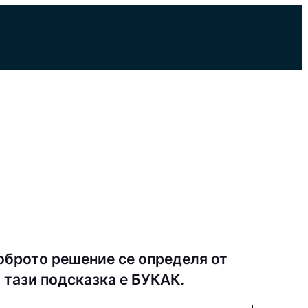
оброто решение се определя от
 тази подсказка е БУКAК.