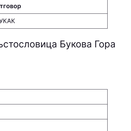
тговор
УКAК
ръстословица Букова Гора