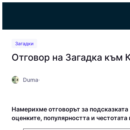
Към
съдържанието
Загадки
Отговор на Загадка към 
Duma
·
Намерихме отговорът за подсказката 
оценките, популярността и честотата 