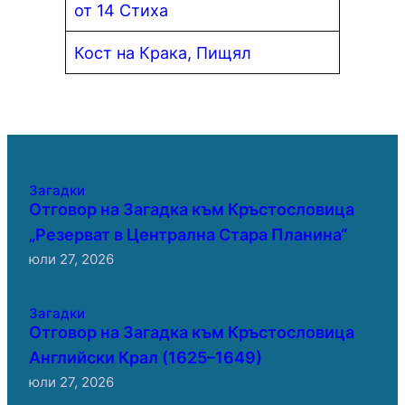
от 14 Стиха
Кост на Крака, Пищял
Загадки
Отговор на Загадка към Кръстословица
„Резерват в Централна Стара Планина“
юли 27, 2026
Загадки
Отговор на Загадка към Кръстословица
Английски Крал (1625–1649)
юли 27, 2026