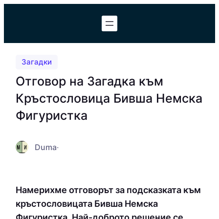
Към
съдържанието
Загадки
Отговор на Загадка към
Кръстословица Бивша Немска
Фигуристка
Duma
·
Намерихме отговорът за подсказката към
кръстословицата Бивша Немска
Фигуристка. Най-доброто решение се