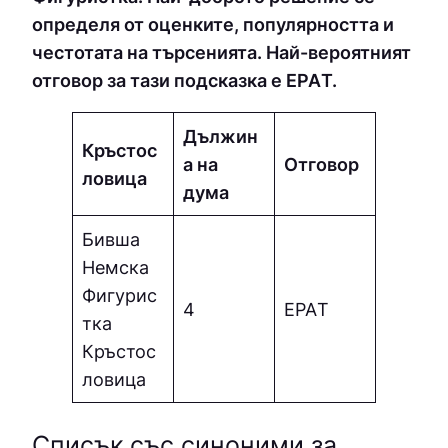
определя от оценките, популярността и
честотата на търсенията. Най-вероятният
отговор за тази подсказка е ЕPAТ.
Дължин
Кръстос
а на
Отговор
ловица
дума
Бивша
Немска
Фигурис
4
ЕPAТ
тка
Кръстос
ловица
Списък със синоними за