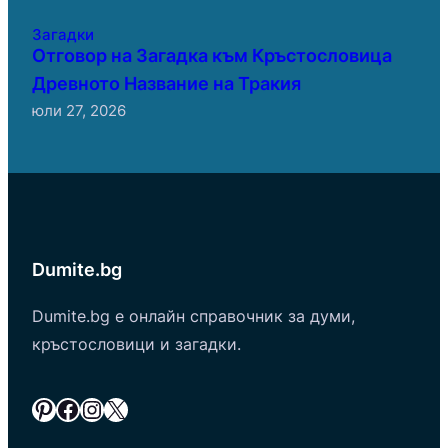
Загадки
Отговор на Загадка към Кръстословица
Древното Название на Тракия
юли 27, 2026
Dumite.bg
Dumite.bg е онлайн справочник за думи,
кръстословици и загадки.
Pinterest
Facebook
Instagram
X